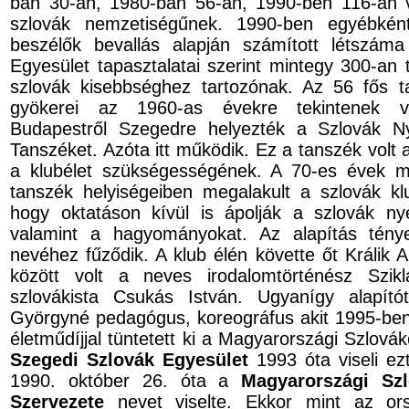
ban 30-an, 1980-ban 56-an, 1990-ben 116-an v
szlovák nemzetiségűnek. 1990-ben egyébként
beszélők bevallás alapján számított létszám
Egyesület tapasztalatai szerint mintegy 300-an 
szlovák kisebbséghez tartozónak. Az 56 fős t
gyökerei az 1960-as évekre tekintenek v
Budapestről Szegedre helyezték a Szlovák N
Tanszéket. Azóta itt működik. Ez a tanszék volt
a klubélet szükségességének. A 70-es évek m
tanszék helyiségeiben megalakult a szlovák klu
hogy oktatáson kívül is ápolják a szlovák nye
valamint a hagyományokat. Az alapítás tény
nevéhez fűződik. A klub élén követte őt Králik A
között volt a neves irodalomtörténész Szik
szlovákista Csukás István. Ugyanígy alapít
Györgyné pedagógus, koreográfus akit 1995-ben
életműdíjjal tüntetett ki a Magyarországi Szlov
Szegedi Szlovák Egyesület
1993 óta viseli ez
1990. október 26. óta a
Magyarországi Sz
Szervezete
nevet viselte. Ekkor mint az ors