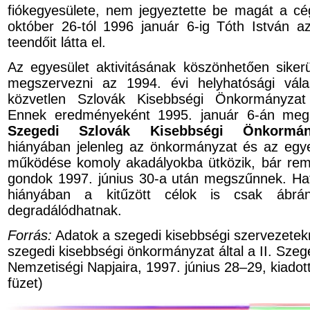
fiókegyesülete, nem jegyeztette be magát a c
október 26-tól 1996 január 6-ig Tóth István az 
teendőit látta el.
Az egyesület aktivitásának köszönhetően sike
megszervezni az 1994. évi helyhatósági vál
közvetlen Szlovák Kisebbségi Önkormányzat 
Ennek eredményeként 1995. január 6-án mega
Szegedi Szlovák Kisebbségi Önkormán
hiányában jelenleg az önkormányzat és az egy
működése komoly akadályokba ütközik, bár rem
gondok 1997. június 30-a után megszűnnek. Ha
hiányában a kitűzött célok is csak ábrá
degradálódhatnak.
Forrás:
Adatok a szegedi kisebbségi szervezetekr
szegedi kisebbségi önkormányzat által a II. Szeg
Nemzetiségi Napjaira, 1997. június 28–29, kiadot
füzet)