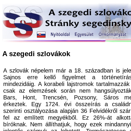
A szegedi szlovákok
A szlovák népelem már a 18. században is jel
Sajnos erre kellő figyelmet a történetírá
mindezidáig. A korabeli lajstromok tartalmazzák
csak az elemzések során nem hangsúlyozták
Bars, Hont, Trencsén, Pozsony, Sáros meg
érkeztek. Egy 1724. évi összeírás a család
szerinti osztályozása alapján 36 Felvidékről sz
fel az említett megyékből. Ez 26%-át alkott
bíróknak. Nem állíthatjuk, hogy ezek mindanny