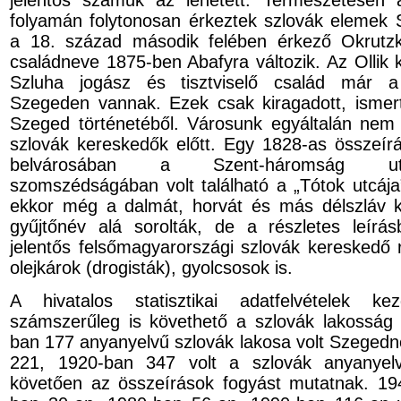
jelentős számuk az lehetett. Természetesen
folyamán folytonosan érkeztek szlovák elemek 
a 18. század második felében érkező Okrutzk
családneve 1875-ben Abafyra változik. Az Ollik 
Szluha jogász és tisztviselő család már 
Szegeden vannak. Ezek csak kiragadott, ismer
Szeged történetéből. Városunk egyáltalán nem 
szlovák kereskedők előtt. Egy 1828-as összeír
belvárosában a Szent-háromság ut
szomszédságában volt található a „Tótok utcáj
ekkor még a dalmát, horvát és más délszláv k
gyűjtőnév alá sorolták, de a részletes leírás
jelentős felsőmagyarországi szlovák kereskedő ré
olejkárok (drogisták), gyolcsosok is.
A hivatalos statisztikai adatfelvételek kez
számszerűleg is követhető a szlovák lakosság
ban 177 anyanyelvű szlovák lakosa volt Szeged
221, 1920-ban 347 volt a szlovák anyanyelv
követően az összeírások fogyást mutatnak. 19