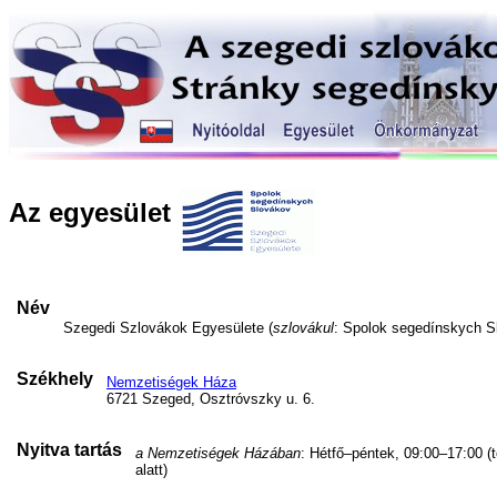
Az egyesület
Név
Szegedi Szlovákok Egyesülete (
szlovákul
: Spolok segedínskych S
Székhely
Nemzetiségek Háza
6721 Szeged, Osztróvszky u. 6.
Nyitva tartás
a Nemzetiségek Házában
: Hétfő–péntek, 09:00–17:00 (
alatt)