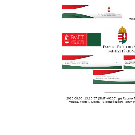
2026.08.06. 13:16:57 (GMT +0200), (p) Racskó T
Mozilla, Firefox, Opera, IE böngészőkre, 800×60