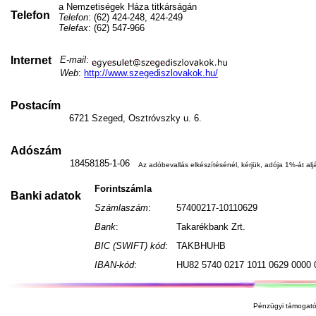
a Nemzetiségek Háza titkárságán
Telefon
Telefon
: (62) 424-248, 424-249
Telefax
: (62) 547-966
Internet
E-mail
:
Web
:
http://www.szegediszlovakok.hu/
Postacím
6721 Szeged, Osztróvszky u. 6.
Adószám
18458185-1-06
Az adóbevallás elkészítésénél, kérjük, adója 1%-át aljá
Forintszámla
Banki adatok
Számlaszám
:
57400217-10110629
Bank
:
Takarékbank Zrt.
BIC (SWIFT) kód
:
TAKBHUHB
IBAN-kód
:
HU82 5740 0217 1011 0629 0000 
Pénzügyi támogató