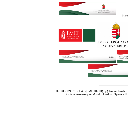
07.08.2026 21:21:40 (GMT +0200), (p) Tomáš Račko • 
Optimalizované pre Mozillu, Firefox, Operu a I