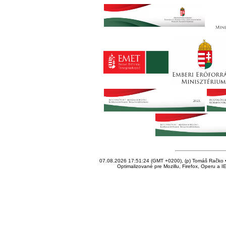
07.08.2026 17:51:24 (GMT +0200), (p) Tomáš Račko • 
Optimalizované pre Mozillu, Firefox, Operu a I