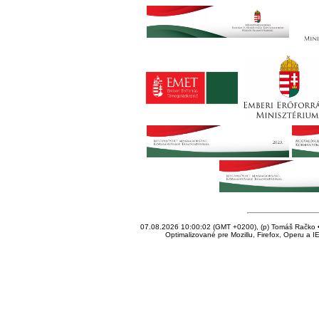
07.08.2026 10:00:02 (GMT +0200), (p) Tomáš Račko • 
Optimalizované pre Mozillu, Firefox, Operu a I