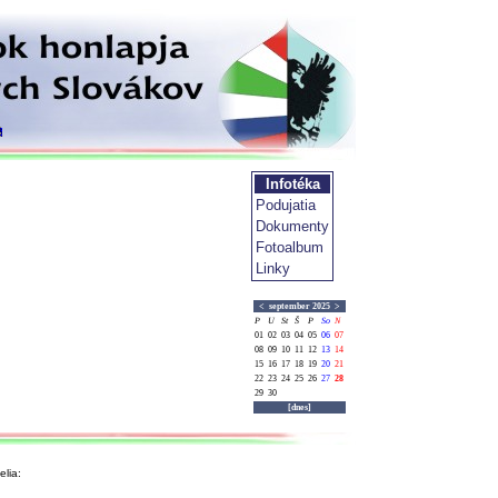
Infotéka
Podujatia
Dokumenty
Fotoalbum
Linky
<
september 2025
>
P
U
St
Š
P
So
N
01
02
03
04
05
06
07
08
09
10
11
12
13
14
15
16
17
18
19
20
21
22
23
24
25
26
27
28
29
30
[dnes]
lia: