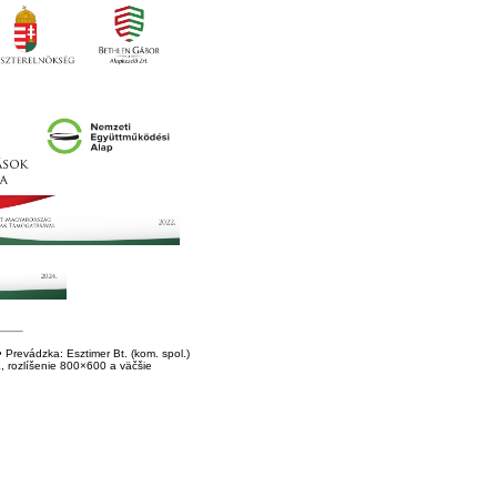
Prevádzka: Esztimer Bt. (kom. spol.)
E, rozlíšenie 800×600 a väčšie