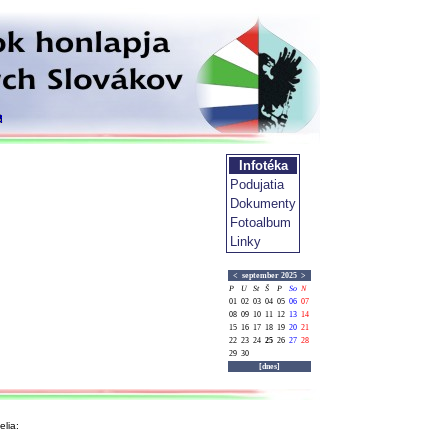
Infotéka
Podujatia
Dokumenty
Fotoalbum
Linky
<
september 2025
>
P
U
St
Š
P
So
N
01
02
03
04
05
06
07
08
09
10
11
12
13
14
15
16
17
18
19
20
21
22
23
24
25
26
27
28
29
30
[dnes]
lia: