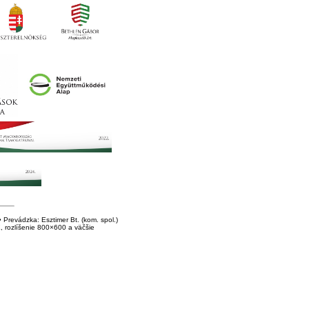
Prevádzka: Esztimer Bt. (kom. spol.)
E, rozlíšenie 800×600 a väčšie