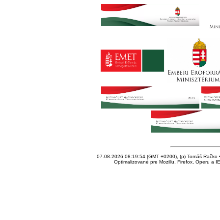
07.08.2026 08:19:54 (GMT +0200), (p) Tomáš Račko • 
Optimalizované pre Mozillu, Firefox, Operu a I