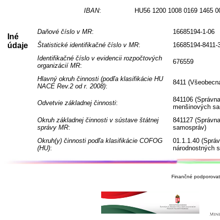
IBAN
:
HU56 1200 1008 0169 1465 0
Daňové číslo v MR
:
16685194-1-06
Iné
údaje
Štatistické identifikačné číslo v MR
:
16685194-8411-
Identifikačné číslo v evidencii rozpočtových
676559
organizácií MR
:
Hlavný okruh činnosti (podľa klasifikácie HU
8411 (Všeobecná
NACE Rev.2 od r. 2008)
:
841106 (Správna
Odvetvie základnej činnosti
:
menšinových sa
Okruh základnej činnosti v sústave štátnej
841127 (Správna
správy MR
:
samospráv)
Okruh(y) činnosti podľa klasifikácie COFOG
01.1.1.40 (Sprá
(HU)
:
národnostných 
Finančné podporovate