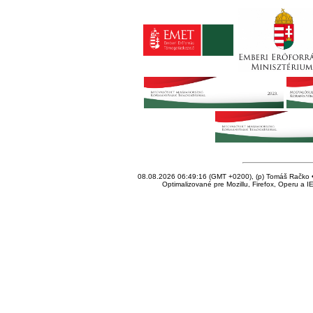
08.08.2026 06:49:16 (GMT +0200), (p) Tomáš Račko • 
Optimalizované pre Mozillu, Firefox, Operu a I