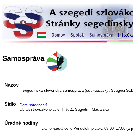
Samospráva
Názov
Segedínska slovenská samospráva (
po maďarsky
: Szegedi Sz
Sídlo
Dom národností
Ul. Osztróvszkeho č. 6, H-6721 Segedín, Maďarsko
Úradné hodiny
Domu národností
: Pondelok–piatok, 09:00–17:00 (a