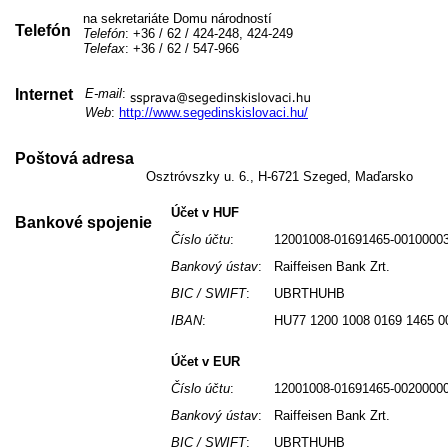
na sekretariáte Domu národností
Telefón
Telefón
: +36 / 62 / 424-248, 424-249
Telefax
: +36 / 62 / 547-966
Internet
E-mail
:
Web
:
http://www.segedinskislovaci.hu/
Poštová adresa
Osztróvszky u. 6., H-6721 Szeged, Maďarsko
Účet v HUF
Bankové spojenie
Číslo účtu
:
12001008-01691465-0010000
Bankový ústav
:
Raiffeisen Bank Zrt.
BIC / SWIFT
:
UBRTHUHB
IBAN
:
HU77 1200 1008 0169 1465 0
Účet v EUR
Číslo účtu
:
12001008-01691465-0020000
Bankový ústav
:
Raiffeisen Bank Zrt.
BIC / SWIFT
:
UBRTHUHB