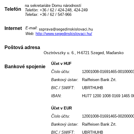
na sekretariáte Domu národností
Telefón
Telefón
: +36 / 62 / 424-248, 424-249
Telefax
: +36 / 62 / 547-966
Internet
E-mail
:
Web
:
http://www.segedinskislovaci.hu/
Poštová adresa
Osztróvszky u. 6., H-6721 Szeged, Maďarsko
Účet v HUF
Bankové spojenie
Číslo účtu
:
12001008-01691465-0010000
Bankový ústav
:
Raiffeisen Bank Zrt.
BIC / SWIFT
:
UBRTHUHB
IBAN
:
HU77 1200 1008 0169 1465 0
Účet v EUR
Číslo účtu
:
12001008-01691465-0020000
Bankový ústav
:
Raiffeisen Bank Zrt.
BIC / SWIFT
:
UBRTHUHB