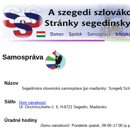
Samospráva
Názov
Segedínska slovenská samospráva (
po maďarsky
: Szegedi Sz
Sídlo
Dom národností
Ul. Osztróvszkeho č. 6, H-6721 Segedín, Maďarsko
Úradné hodiny
Domu národností
: Pondelok–piatok, 09:00–17:00 (a