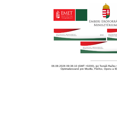
06.08.2026 09:36:10 (GMT +0200), (p) Tomáš Račko • 
Optimalizované pre Mozillu, Firefox, Operu a I