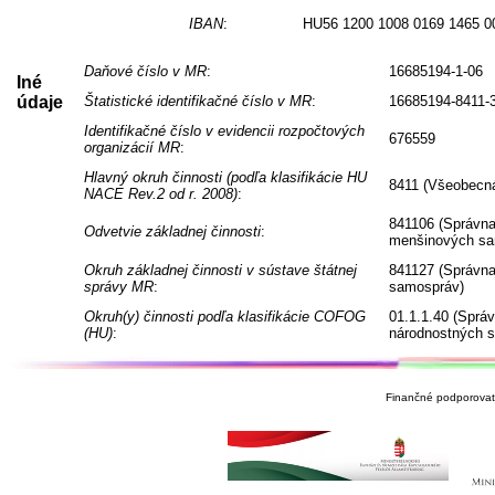
IBAN
:
HU56 1200 1008 0169 1465 0
Daňové číslo v MR
:
16685194-1-06
Iné
údaje
Štatistické identifikačné číslo v MR
:
16685194-8411-
Identifikačné číslo v evidencii rozpočtových
676559
organizácií MR
:
Hlavný okruh činnosti (podľa klasifikácie HU
8411 (Všeobecná
NACE Rev.2 od r. 2008)
:
841106 (Správna
Odvetvie základnej činnosti
:
menšinových sa
Okruh základnej činnosti v sústave štátnej
841127 (Správna
správy MR
:
samospráv)
Okruh(y) činnosti podľa klasifikácie COFOG
01.1.1.40 (Sprá
(HU)
:
národnostných 
Finančné podporovate