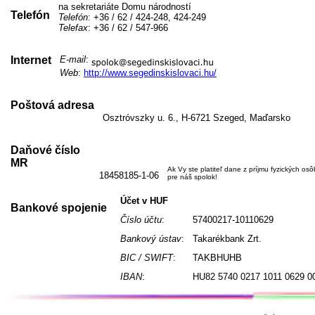
na sekretariáte Domu národností
Telefón
Telefón
: +36 / 62 / 424-248, 424-249
Telefax
: +36 / 62 / 547-966
Internet
E-mail
:
Web
:
http://www.segedinskislovaci.hu/
Poštová adresa
Osztróvszky u. 6., H-6721 Szeged, Maďarsko
Daňové číslo
MR
Ak Vy ste platiteľ dane z príjmu fyzických os
18458185-1-06
pre náš spolok!
Účet v HUF
Bankové spojenie
Číslo účtu
:
57400217-10110629
Bankový ústav
:
Takarékbank Zrt.
BIC / SWIFT
:
TAKBHUHB
IBAN
:
HU82 5740 0217 1011 0629 0