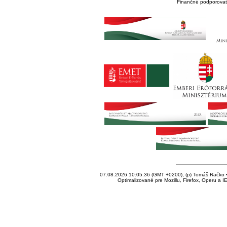
Finančné podporovate
07.08.2026 10:05:36 (GMT +0200), (p) Tomáš Račko • 
Optimalizované pre Mozillu, Firefox, Operu a I