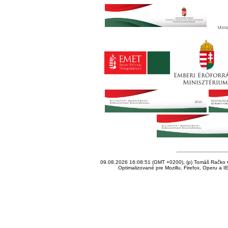
09.08.2026 16:08:51 (GMT +0200), (p) Tomáš Račko • 
Optimalizované pre Mozillu, Firefox, Operu a I