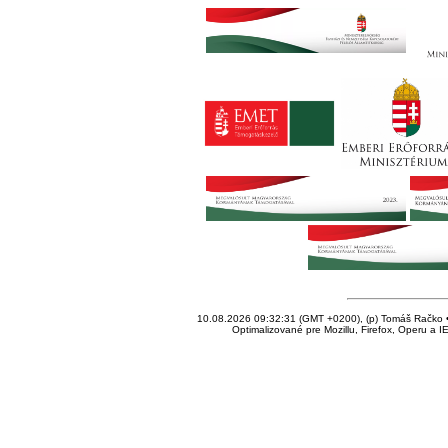
10.08.2026 09:32:31 (GMT +0200), (p) Tomáš Račko • 
Optimalizované pre Mozillu, Firefox, Operu a I