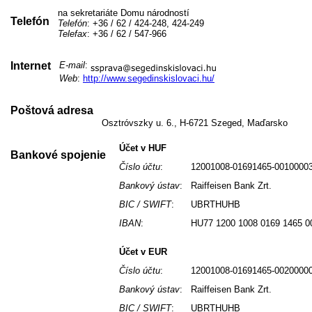
na sekretariáte Domu národností
Telefón
Telefón
: +36 / 62 / 424-248, 424-249
Telefax
: +36 / 62 / 547-966
Internet
E-mail
:
Web
:
http://www.segedinskislovaci.hu/
Poštová adresa
Osztróvszky u. 6., H-6721 Szeged, Maďarsko
Účet v HUF
Bankové spojenie
Číslo účtu
:
12001008-01691465-0010000
Bankový ústav
:
Raiffeisen Bank Zrt.
BIC / SWIFT
:
UBRTHUHB
IBAN
:
HU77 1200 1008 0169 1465 0
Účet v EUR
Číslo účtu
:
12001008-01691465-0020000
Bankový ústav
:
Raiffeisen Bank Zrt.
BIC / SWIFT
:
UBRTHUHB