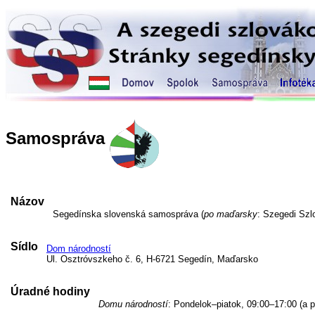
Samospráva
Názov
Segedínska slovenská samospráva (
po maďarsky
: Szegedi Sz
Sídlo
Dom národností
Ul. Osztróvszkeho č. 6, H-6721 Segedín, Maďarsko
Úradné hodiny
Domu národností
: Pondelok–piatok, 09:00–17:00 (a