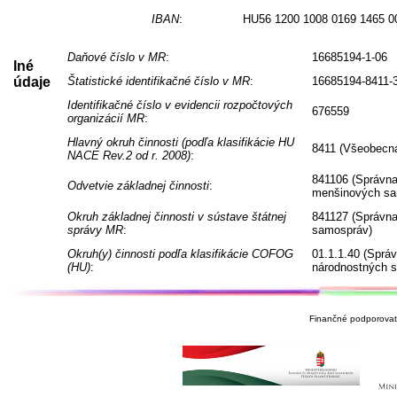
IBAN
:
HU56 1200 1008 0169 1465 0
Daňové číslo v MR
:
16685194-1-06
Iné
údaje
Štatistické identifikačné číslo v MR
:
16685194-8411-
Identifikačné číslo v evidencii rozpočtových
676559
organizácií MR
:
Hlavný okruh činnosti (podľa klasifikácie HU
8411 (Všeobecná
NACE Rev.2 od r. 2008)
:
841106 (Správna
Odvetvie základnej činnosti
:
menšinových sa
Okruh základnej činnosti v sústave štátnej
841127 (Správna
správy MR
:
samospráv)
Okruh(y) činnosti podľa klasifikácie COFOG
01.1.1.40 (Sprá
(HU)
:
národnostných 
Finančné podporovate