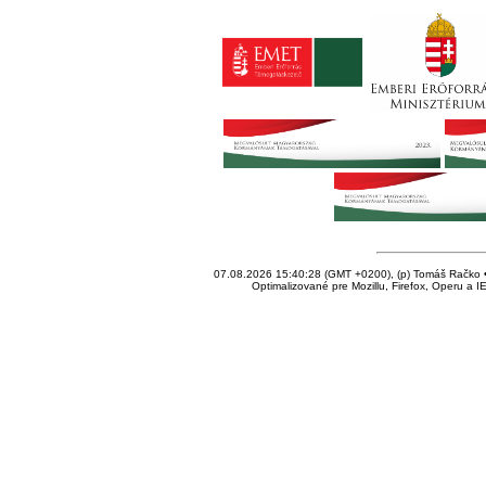
07.08.2026 15:40:28 (GMT +0200), (p) Tomáš Račko • 
Optimalizované pre Mozillu, Firefox, Operu a I