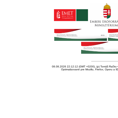
08.08.2026 22:12:12 (GMT +0200), (p) Tomáš Račko • 
Optimalizované pre Mozillu, Firefox, Operu a I