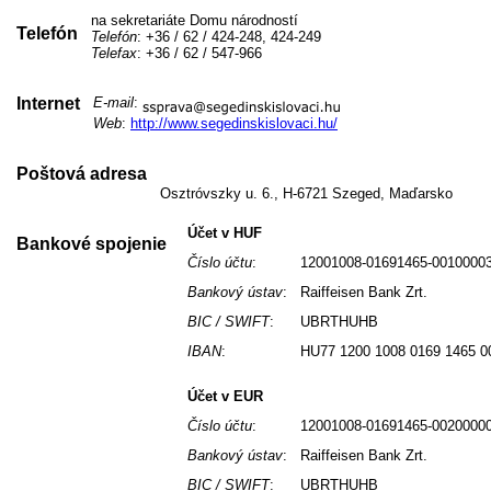
na sekretariáte Domu národností
Telefón
Telefón
: +36 / 62 / 424-248, 424-249
Telefax
: +36 / 62 / 547-966
Internet
E-mail
:
Web
:
http://www.segedinskislovaci.hu/
Poštová adresa
Osztróvszky u. 6., H-6721 Szeged, Maďarsko
Účet v HUF
Bankové spojenie
Číslo účtu
:
12001008-01691465-0010000
Bankový ústav
:
Raiffeisen Bank Zrt.
BIC / SWIFT
:
UBRTHUHB
IBAN
:
HU77 1200 1008 0169 1465 0
Účet v EUR
Číslo účtu
:
12001008-01691465-0020000
Bankový ústav
:
Raiffeisen Bank Zrt.
BIC / SWIFT
:
UBRTHUHB