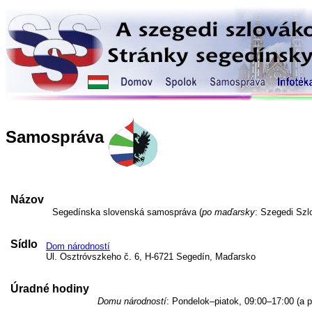
Samospráva
Názov
Segedínska slovenská samospráva (
po maďarsky
: Szegedi Sz
Sídlo
Dom národností
Ul. Osztróvszkeho č. 6, H-6721 Segedín, Maďarsko
Úradné hodiny
Domu národností
: Pondelok–piatok, 09:00–17:00 (a