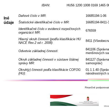
IBAN
:
HU56 1200 1008 0169 1465 0
Daňové číslo v MR
:
16685194-1-06
Iné
údaje
Štatistické identifikačné číslo v MR
:
16685194-8411-
Identifikačné číslo v evidencii rozpočtových
676559
organizácií MR
:
Hlavný okruh činnosti (podľa klasifikácie HU
8411 (Všeobecná
NACE Rev.2 od r. 2008)
:
841106 (Správna
Odvetvie základnej činnosti
:
menšinových sa
Okruh základnej činnosti v sústave štátnej
841127 (Správna
správy MR
:
samospráv)
Okruh(y) činnosti podľa klasifikácie COFOG
01.1.1.40 (Sprá
(HU)
:
národnostných 
Finančné podporovate