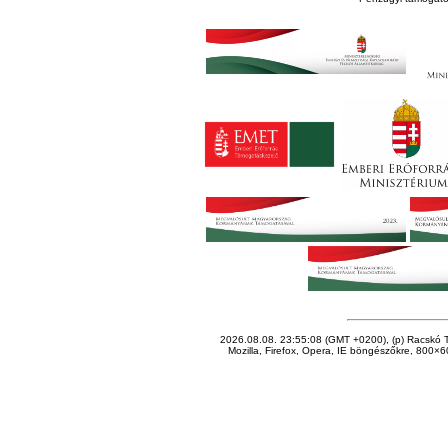
2026.08.08. 23:55:08 (GMT +0200), (p) Racskó T
Mozilla, Firefox, Opera, IE böngészőkre, 800×60