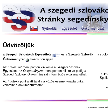
Üdvözöljük
a
Szegedi Szlovákok Egyesülete
és a
Szegedi Szlovák
na spol
Önkormányzat
közös honlapján.
Az
Egyesület
menüponton klikkelve a Szegedi Szlovák
Egyesület, az
Önkormányzat
menüponton klikkelve pedig a
Klik
Szegedi Szlovák Önkormányzat információs oldalaira juthat.
Spolk
Az
Infotéka
pont alatt találja a közös eseménynaptárunkat,
valamint a dokumentumtárat.
P
Pénzügyi támogató