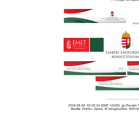
2026.08.09. 03:26:24 (GMT +0200), (p) Racskó T
Mozilla, Firefox, Opera, IE böngészőkre, 800×60