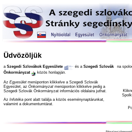
Üdvözöljük
a
Szegedi Szlovákok Egyesülete
és a
Szegedi Szlovák
na spol
Önkormányzat
közös honlapján.
Az
Egyesület
menüponton klikkelve a Szegedi Szlovák
Egyesület, az
Önkormányzat
menüponton klikkelve pedig a
Klik
Szegedi Szlovák Önkormányzat információs oldalaira juthat.
Spolk
Az
Infotéka
pont alatt találja a közös eseménynaptárunkat,
valamint a dokumentumtárat.
P
Pénzügyi támogató