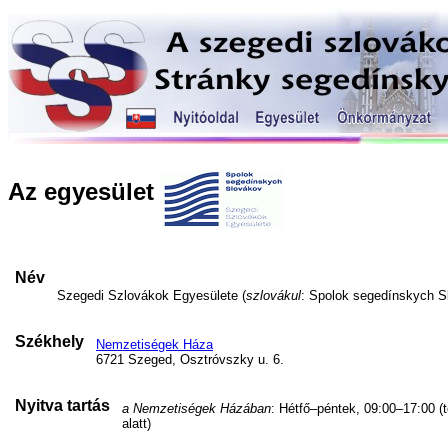
Az egyesület
Név
Szegedi Szlovákok Egyesülete (
szlovákul
: Spolok segedínskych S
Székhely
Nemzetiségek Háza
6721 Szeged, Osztróvszky u. 6.
Nyitva tartás
a Nemzetiségek Házában
: Hétfő–péntek, 09:00–17:00 (
alatt)