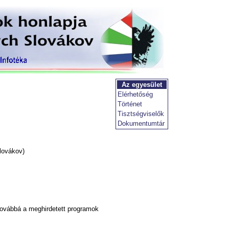
Az egyesület
Elérhetőség
Történet
Tisztségviselők
Dokumentumtár
lovákov)
továbbá a meghirdetett programok