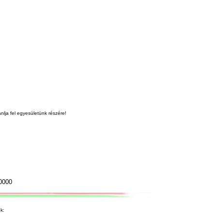
nlja fel egyesületünk részére!
0000
k: