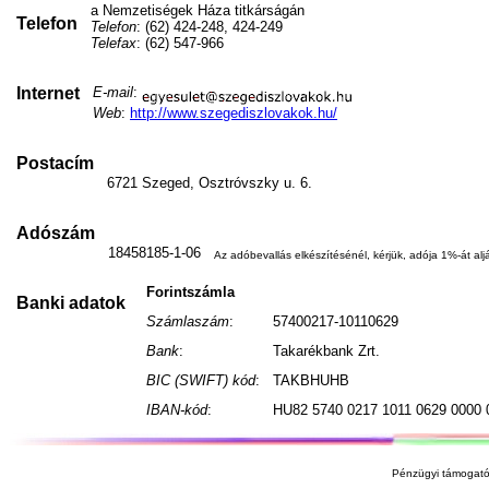
a Nemzetiségek Háza titkárságán
Telefon
Telefon
: (62) 424-248, 424-249
Telefax
: (62) 547-966
Internet
E-mail
:
Web
:
http://www.szegediszlovakok.hu/
Postacím
6721 Szeged, Osztróvszky u. 6.
Adószám
18458185-1-06
Az adóbevallás elkészítésénél, kérjük, adója 1%-át aljá
Forintszámla
Banki adatok
Számlaszám
:
57400217-10110629
Bank
:
Takarékbank Zrt.
BIC (SWIFT) kód
:
TAKBHUHB
IBAN-kód
:
HU82 5740 0217 1011 0629 0000 
Pénzügyi támogató