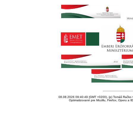
08.08.2026 09:40:49 (GMT +0200), (p) Tomáš Račko • 
Optimalizované pre Mozillu, Firefox, Operu a I