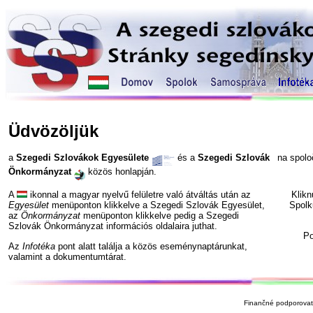
Üdvözöljük
a
Szegedi Szlovákok Egyesülete
és a
Szegedi Szlovák
na spol
Önkormányzat
közös honlapján.
A
ikonnal a magyar nyelvű felületre való átváltás után az
Klik
Egyesület
menüponton klikkelve a Szegedi Szlovák Egyesület,
Spolk
az
Önkormányzat
menüponton klikkelve pedig a Szegedi
Szlovák Önkormányzat információs oldalaira juthat.
P
Az
Infotéka
pont alatt találja a közös eseménynaptárunkat,
valamint a dokumentumtárat.
Finančné podporovate