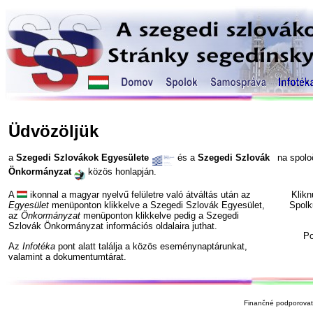
Üdvözöljük
a
Szegedi Szlovákok Egyesülete
és a
Szegedi Szlovák
na spol
Önkormányzat
közös honlapján.
A
ikonnal a magyar nyelvű felületre való átváltás után az
Klik
Egyesület
menüponton klikkelve a Szegedi Szlovák Egyesület,
Spolk
az
Önkormányzat
menüponton klikkelve pedig a Szegedi
Szlovák Önkormányzat információs oldalaira juthat.
P
Az
Infotéka
pont alatt találja a közös eseménynaptárunkat,
valamint a dokumentumtárat.
Finančné podporovate