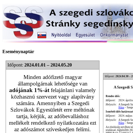
Eseménynaptár
Időpont:
2024.01.01 – 2024.05.20
Minden adófizető magyar
Időpont:
2024.04.30 – 
állampolgárnak lehetősége van
A Szegedi 
adójának 1%-át
felajánlani valamely
közhasznú szervezet vagy alapítvány
Rendes ülés:
Időpont:
2024. április
számára. Amennyiben a Szegedi
Helyszín:
A Szegedi S
Háza
– Szege
Szlovákok Egyesületét erre méltónak
Ismételt ülés határozat
tartja, kérjük, az adóbevalláshoz
Időpont:
2024. május 
Helyszín:
A Szegedi S
mellékelt rendelkező nyilatkozatára ezt
Háza
– Szege
Az elnökség nevében kér
az adószámot szíveskedjen felírni.
utalással, legkésőbb 2
MBH Bank 57400217-1