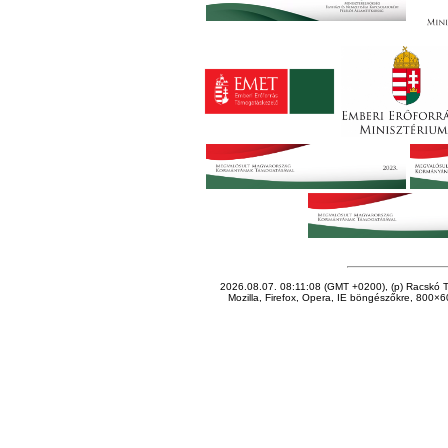
2026.08.07. 08:11:08 (GMT +0200), (p) Racskó T
Mozilla, Firefox, Opera, IE böngészőkre, 800×60