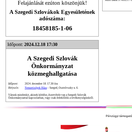
Felajánlását ezúton köszönjük!
A Szegedi Szlovákok Egyesületének
adószáma:
18458185-1-06
Időpont:
2024.12.18 17:30
A Szegedi Szlovák
Önkormányzat
közmeghallgatása
Időpont:
2024. december 18. 17.30 óra
Helyszín:
Nemzetiségek Háza
– Szeged, Osztróvszky u. 6.
Várunk mindenkit, akinek kérdése, észrevétele van a Szegedi Szlovák
Önkormányzattal kapcsolatban, vagy csak érdeklődik a tevékenységünkről.
Pénzügyi támogató