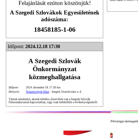
Felajánlását ezúton köszönjük!
A Szegedi Szlovákok Egyesületének
adószáma:
18458185-1-06
Időpont:
2024.12.18 17:30
A Szegedi Szlovák
Önkormányzat
közmeghallgatása
Időpont:
2024. december 18. 17.30 óra
Helyszín:
Nemzetiségek Háza
– Szeged, Osztróvszky u. 6.
Várunk mindenkit, akinek kérdése, észrevétele van a Szegedi Szlovák
Önkormányzattal kapcsolatban, vagy csak érdeklődik a tevékenységünkről.
Pénzügyi támogató