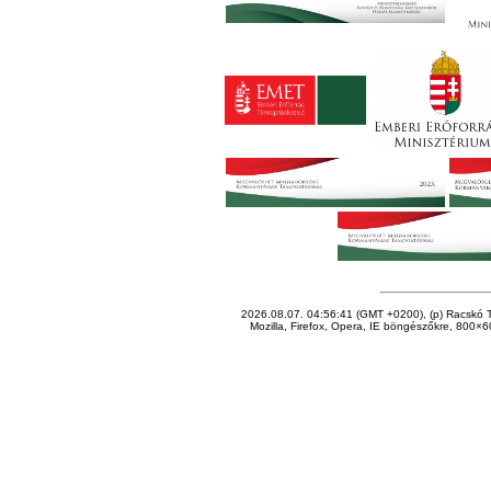
2026.08.07. 04:56:41 (GMT +0200), (p) Racskó T
Mozilla, Firefox, Opera, IE böngészőkre, 800×60