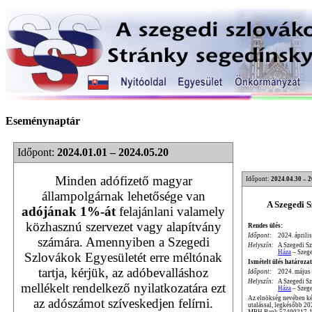
Eseménynaptár
Időpont:
2024.01.01 – 2024.05.20
Minden adófizető magyar
Időpont:
2024.04.30 – 
állampolgárnak lehetősége van
A Szegedi 
adójának 1%-át
felajánlani valamely
közhasznú szervezet vagy alapítvány
Rendes ülés:
Időpont:
2024. április
számára. Amennyiben a Szegedi
Helyszín:
A Szegedi S
Háza
– Szege
Szlovákok Egyesületét erre méltónak
Ismételt ülés határozat
tartja, kérjük, az adóbevalláshoz
Időpont:
2024. május 
Helyszín:
A Szegedi S
mellékelt rendelkező nyilatkozatára ezt
Háza
– Szege
Az elnökség nevében kér
az adószámot szíveskedjen felírni.
utalással, legkésőbb 2
MBH Bank 57400217-1