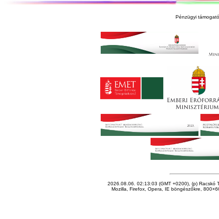
Pénzügyi támogató
2026.08.06. 02:13:03 (GMT +0200), (p) Racskó T
Mozilla, Firefox, Opera, IE böngészőkre, 800×60