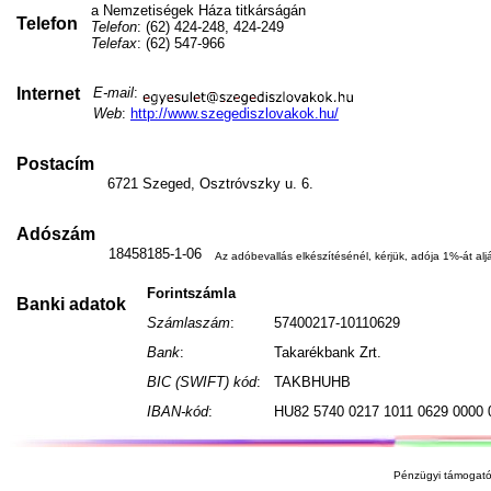
a Nemzetiségek Háza titkárságán
Telefon
Telefon
: (62) 424-248, 424-249
Telefax
: (62) 547-966
Internet
E-mail
:
Web
:
http://www.szegediszlovakok.hu/
Postacím
6721 Szeged, Osztróvszky u. 6.
Adószám
18458185-1-06
Az adóbevallás elkészítésénél, kérjük, adója 1%-át aljá
Forintszámla
Banki adatok
Számlaszám
:
57400217-10110629
Bank
:
Takarékbank Zrt.
BIC (SWIFT) kód
:
TAKBHUHB
IBAN-kód
:
HU82 5740 0217 1011 0629 0000 
Pénzügyi támogató