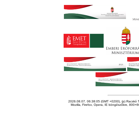
2026.08.07. 06:38:05 (GMT +0200), (p) Racskó T
Mozilla, Firefox, Opera, IE böngészőkre, 800×60