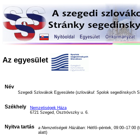
Az egyesület
Név
Szegedi Szlovákok Egyesülete (
szlovákul
: Spolok segedínskych S
Székhely
Nemzetiségek Háza
6721 Szeged, Osztróvszky u. 6.
Nyitva tartás
a Nemzetiségek Házában
: Hétfő–péntek, 09:00–17:00 (
alatt)