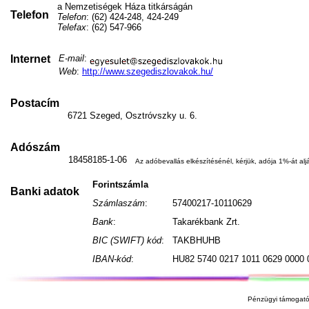
a Nemzetiségek Háza titkárságán
Telefon
Telefon
: (62) 424-248, 424-249
Telefax
: (62) 547-966
Internet
E-mail
:
Web
:
http://www.szegediszlovakok.hu/
Postacím
6721 Szeged, Osztróvszky u. 6.
Adószám
18458185-1-06
Az adóbevallás elkészítésénél, kérjük, adója 1%-át aljá
Forintszámla
Banki adatok
Számlaszám
:
57400217-10110629
Bank
:
Takarékbank Zrt.
BIC (SWIFT) kód
:
TAKBHUHB
IBAN-kód
:
HU82 5740 0217 1011 0629 0000 
Pénzügyi támogató