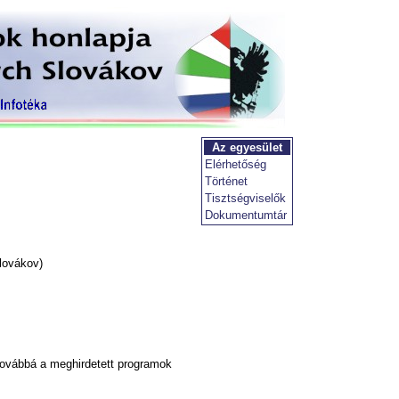
Az egyesület
Elérhetőség
Történet
Tisztségviselők
Dokumentumtár
lovákov)
továbbá a meghirdetett programok