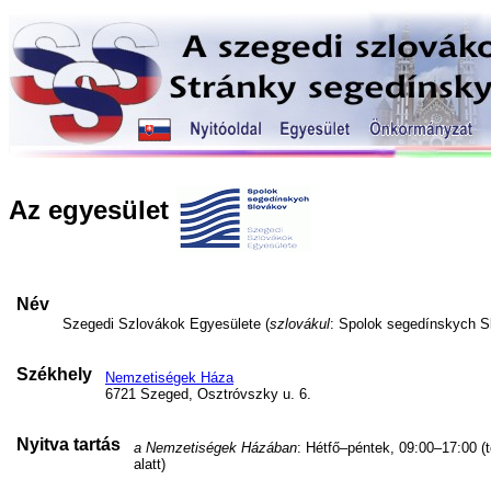
Az egyesület
Név
Szegedi Szlovákok Egyesülete (
szlovákul
: Spolok segedínskych S
Székhely
Nemzetiségek Háza
6721 Szeged, Osztróvszky u. 6.
Nyitva tartás
a Nemzetiségek Házában
: Hétfő–péntek, 09:00–17:00 (
alatt)