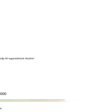
nlja fel egyesületünk részére!
0000
k: