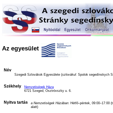
Az egyesület
Név
Szegedi Szlovákok Egyesülete (
szlovákul
: Spolok segedínskych S
Székhely
Nemzetiségek Háza
6721 Szeged, Osztróvszky u. 6.
Nyitva tartás
a Nemzetiségek Házában
: Hétfő–péntek, 09:00–17:00 (
alatt)