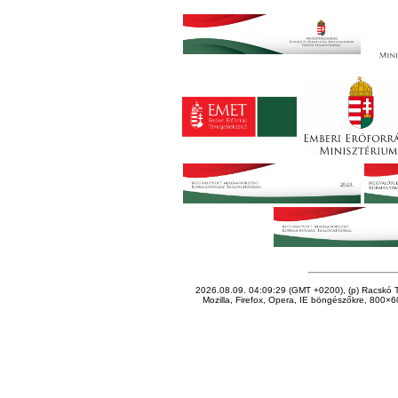
2026.08.09. 04:09:29 (GMT +0200), (p) Racskó T
Mozilla, Firefox, Opera, IE böngészőkre, 800×60