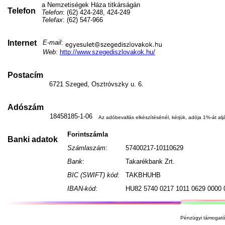
a Nemzetiségek Háza titkárságán
Telefon
Telefon
: (62) 424-248, 424-249
Telefax
: (62) 547-966
Internet
E-mail
:
Web
:
http://www.szegediszlovakok.hu/
Postacím
6721 Szeged, Osztróvszky u. 6.
Adószám
18458185-1-06
Az adóbevallás elkészítésénél, kérjük, adója 1%-át aljá
Forintszámla
Banki adatok
Számlaszám
:
57400217-10110629
Bank
:
Takarékbank Zrt.
BIC (SWIFT) kód
:
TAKBHUHB
IBAN-kód
:
HU82 5740 0217 1011 0629 0000 
Pénzügyi támogató