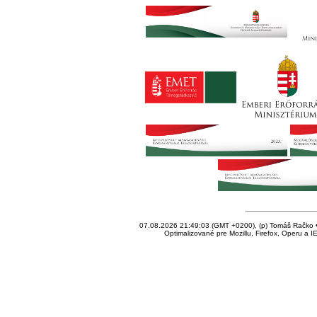
07.08.2026 21:49:03 (GMT +0200), (p) Tomáš Račko • 
Optimalizované pre Mozillu, Firefox, Operu a I