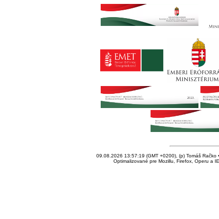
09.08.2026 13:57:19 (GMT +0200), (p) Tomáš Račko • 
Optimalizované pre Mozillu, Firefox, Operu a I