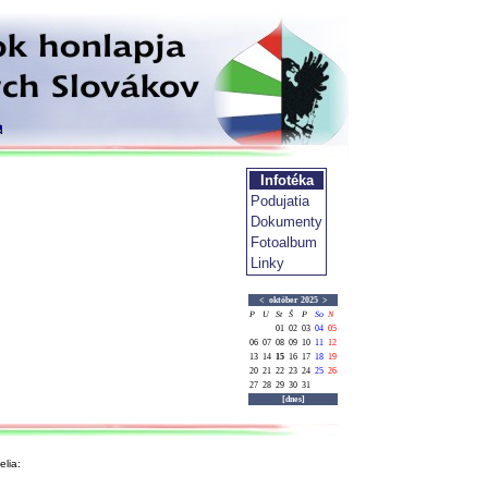
Infotéka
Podujatia
Dokumenty
Fotoalbum
Linky
<
október 2025
>
P
U
St
Š
P
So
N
01
02
03
04
05
06
07
08
09
10
11
12
13
14
15
16
17
18
19
20
21
22
23
24
25
26
27
28
29
30
31
[dnes]
lia: