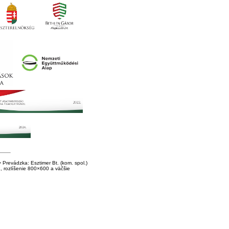
Prevádzka: Esztimer Bt. (kom. spol.)
E, rozlíšenie 800×600 a väčšie