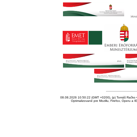
08.08.2026 10:50:22 (GMT +0200), (p) Tomáš Račko • 
Optimalizované pre Mozillu, Firefox, Operu a I