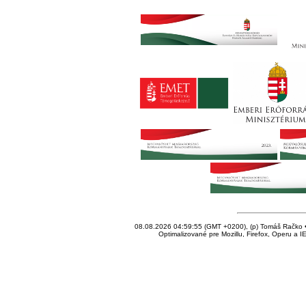
08.08.2026 04:59:55 (GMT +0200), (p) Tomáš Račko • 
Optimalizované pre Mozillu, Firefox, Operu a I