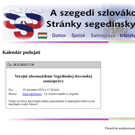
Kalendár podujatí
Čas:
18.12.2024 17:30
Verejné zhromaždenie Segedínskej slovenskej
samosprávy
Čas:
18. decembra 2024 o 17.30 hod.
Miesto:
Dom národností
– Ul. Osztrovszkého 6, Segedín
Vítaní sú všetci, ktorí majú otázky, pripomienky k samospráve alebo sa len
zaujímajú o našu činnosť.
Finančné podporovate