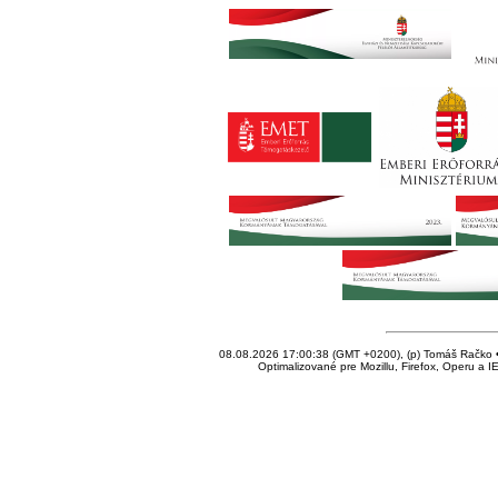
08.08.2026 17:00:38 (GMT +0200), (p) Tomáš Račko • 
Optimalizované pre Mozillu, Firefox, Operu a I