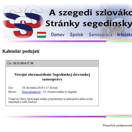
Kalendár podujatí
Čas:
18.12.2024 17:30
Verejné zhromaždenie Segedínskej slovenskej
samosprávy
Čas:
18. decembra 2024 o 17.30 hod.
Miesto:
Dom národností
– Ul. Osztrovszkého 6, Segedín
Vítaní sú všetci, ktorí majú otázky, pripomienky k samospráve alebo sa len
zaujímajú o našu činnosť.
Finančné podporovate