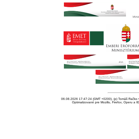
06.08.2026 17:47:24 (GMT +0200), (p) Tomáš Račko • 
Optimalizované pre Mozillu, Firefox, Operu a I