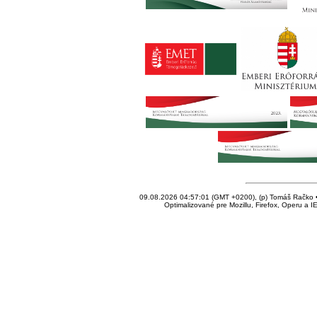
09.08.2026 04:57:01 (GMT +0200), (p) Tomáš Račko • 
Optimalizované pre Mozillu, Firefox, Operu a I