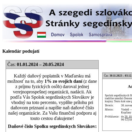
Kalendár podujatí
Čas:
01.01.2024 – 20.05.2024
Každý daňový poplatník v Maďarsku má
Čas:
30.11.2023 – 03.12
možnosť na to, aby
1% zo svojich daní
(z dane
z príjmu fyzických osôb) daroval jednej
Ad
verejnoprospešnej organizácii, nadácii. Ak
Spolok segedínskych S
podľa Vás Spolok segedínskych Slovákov je
tradične umožní členom 
krajiny. Tento krát sme
vhodný na toto percento, vyplňte prílohu pri
Termín:
30. nove
daňovom priznaní a napíšte naň daňové číslo
Miesto:
Viedeň —
našej organizácie. Za Vašu finančnú podporu aj
Kopčany 
Prihlásenie:
do
20. 10
touto cestou ďakujeme!
96-12) s
Daňové číslo Spolku segedínskych Slovákov: