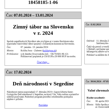
18458185-1-06
Čas:
07.01.2024 – 13.01.2024
Čas:
11.02.2024
Zimný tábor na Slovensku
v r. 2024
Odchod:
11. februára 
Spolok segedínskych Slovákov ako zvyčajne aj v tomto školskom roku
Széchenyiho
usporiada vlastivedný tábor spojený s lyžiarskym kurzom na Slovensku.
Čaká vás pestrý a vesel
Čas:
07. januára - 13. januára 2024
v Moháči, zavítajme sp
Miesto:
Koliba Josu – Zuberec (
kolibajosu.sk
)
fašiangovej zábave sa v
Prihlásenie:
u dr. Imreho Ocsovszkiho (tel.: +36/70/601-96-12)
Prihlásiť sa môžete do 
Prihlasovací poplatok je 150 EUR a 20 000 HUF na osobu.
Čítať ďalej…
Čas:
17.02.2024
Čas:
30.04.2024 – 07.05
Deň národností v Segedíne
Valné zhromažd
Národnosti mesta usporiadajú 17. februára 2024 v Agore Alberta Szent-
Györgyiho Deň národností v Segedíne, na ktorý Vás, Vašu rodinu a priateľov
srdečne pozývame. Podrobný program pestrého celodenného podujatia
Riadne zasadnutie:
nájdete v prílohe.
Čas:
30. aprila 202
Miesto:
Sídlo Spolku 
Pozvánka
ul. Ostrovskéh