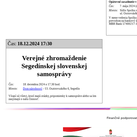
Opätovné zasadnutie v
Čas:
7. mája 2024 (
Miesto:
Sídlo Spolku 
ul. Ostrovskéh
V mene vedenia Spolku p
prevodom na bankový úč
MBH Bank 57400217-1
Čas:
18.12.2024 17:30
Verejné zhromaždenie
Segedínskej slovenskej
samosprávy
Čas:
18. decembra 2024 o 17.30 hod.
Miesto:
Dom národností
– Ul. Osztrovszkého 6, Segedín
Vítaní sú všetci, ktorí majú otázky, pripomienky k samospráve alebo sa len
zaujímajú o našu činnosť.
Finančné podporovate