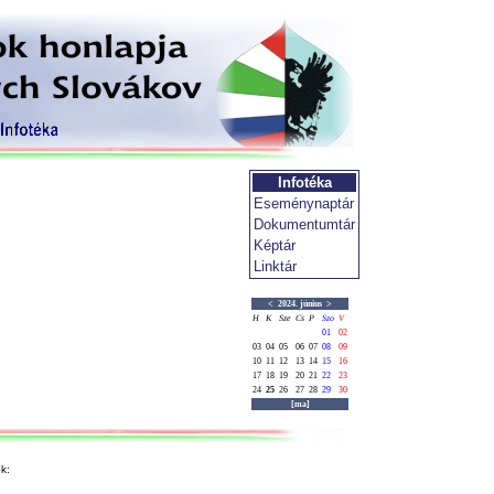
Infotéka
Eseménynaptár
Dokumentumtár
Képtár
Linktár
<
2024. június
>
H
K
Sze
Cs
P
Szo
V
01
02
03
04
05
06
07
08
09
10
11
12
13
14
15
16
17
18
19
20
21
22
23
24
25
26
27
28
29
30
[ma]
k: