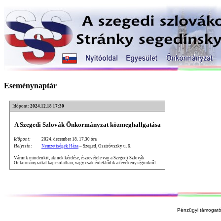
Eseménynaptár
Időpont:
2024.12.18 17:30
A Szegedi Szlovák Önkormányzat közmeghallgatása
Időpont:
2024. december 18. 17.30 óra
Helyszín:
Nemzetiségek Háza
– Szeged, Osztróvszky u. 6.
Várunk mindenkit, akinek kérdése, észrevétele van a Szegedi Szlovák
Önkormányzattal kapcsolatban, vagy csak érdeklődik a tevékenységünkről.
Pénzügyi támogató