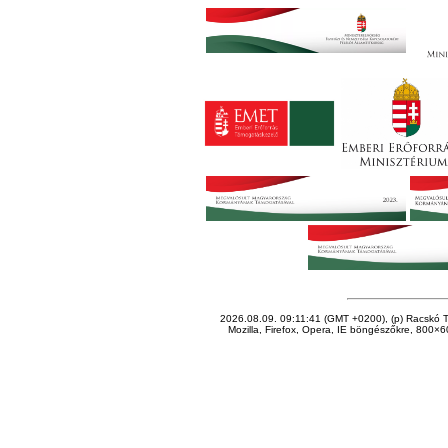
2026.08.09. 09:11:41 (GMT +0200), (p) Racskó T
Mozilla, Firefox, Opera, IE böngészőkre, 800×60