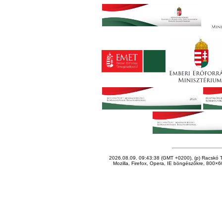
2026.08.09. 09:43:38 (GMT +0200), (p) Racskó T
Mozilla, Firefox, Opera, IE böngészőkre, 800×60