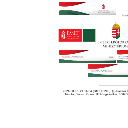
2026.08.06. 21:16:34 (GMT +0200), (p) Racskó T
Mozilla, Firefox, Opera, IE böngészőkre, 800×60