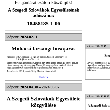
Felajánlását ezúton köszönjük!
A Szegedi Szlovákok Egyesületének
adószáma:
18458185-1-06
Időpont:
2024.02.11
Időpont:
2024.02.17
Mohácsi farsangi busójárás
Sze
Indulás:
2024. február 11-én 8.00 órakor, Szeged, Széchenyi tér –
különjáratú autóbusszal
A város nemzetiségei 20
Szeretettel várunk mindenkit, legyen egy szép közös napunk a szerb, horvát,
Agórában, amelyre tiszte
német nemzetiség társaságában! Ismerjük meg együtt a sokácok télűző
ismerőseiket. A színes,
néphagyományát felelevenítő programsorozaton Mohácson!
található.
Jelentkezés: 2024. január 30-ig Mataisz Istvánnénál.
Meghívó
Időpont:
2024.04.30 – 2024.05.07
Időpont:
2024.12.18 17
A Szegedi Szlovákok Egyesülete
közgyűlése
A Szegedi Szlo