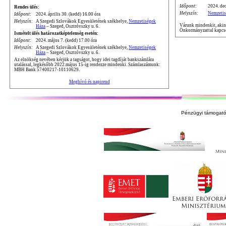
Időpont:
2024. dec
Rendes ülés:
Helyszín:
Nemzetis
Időpont:
2024. április 30. (kedd) 16.00 óra
Helyszín:
A Szegedi Szlovákok Egyesületének székhelye,
Nemzetiségek
Várunk mindenkit, akine
Háza
– Szeged, Osztróvszky u. 6.
Önkormányzattal kapcso
Ismételt ülés határozatképtelenség esetén:
Időpont:
2024. május 7. (kedd) 17.00 óra
Helyszín:
A Szegedi Szlovákok Egyesületének székhelye,
Nemzetiségek
Háza
– Szeged, Osztróvszky u. 6.
Az elnökség nevében kérjük a tagságot, hogy idei tagdíját bankszámlára
utalással, legkésőbb 2022.május 15-ig rendezze mindenki. Számlaszámunk:
MBH Bank 57400217-10110629.
Meghívó és napirend
Pénzügyi támogató