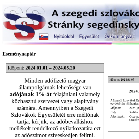
Eseménynaptár
Időpont:
2024.01.01 – 2024.05.20
Minden adófizető magyar
Időpont:
2024.01.07
állampolgárnak lehetősége van
2024.
adójának 1%-át
felajánlani valamely
közhasznú szervezet vagy alapítvány
A Szegedi Szlovákok Egy
egybekötött téli honism
számára. Amennyiben a Szegedi
Időpont:
2024. ja
Hely:
Koliba 
Szlovákok Egyesületét erre méltónak
Jelentkezés:
Ocsovsz
személy
tartja, kérjük, az adóbevalláshoz
mellékelt rendelkező nyilatkozatára ezt
az adószámot szíveskedjen felírni.